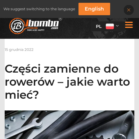
English
We suggest switching to the language
PL
15 grudnia 2022
Części zamienne do
rowerów – jakie warto
mieć?
STOJAKI ROWEROWE
STOJAKI ROWEROWE
SERIA BUDŻETOWA
SERIA KLASYCZNA