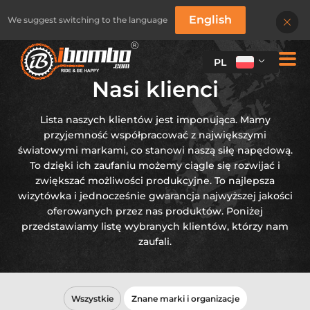
English
We suggest switching to the language
PL
Nasi klienci
Lista naszych klientów jest imponująca. Mamy
przyjemność współpracować z największymi
światowymi markami, co stanowi naszą siłę napędową.
To dzięki ich zaufaniu możemy ciągle się rozwijać i
zwiększać możliwości produkcyjne. To najlepsza
wizytówka i jednocześnie gwarancja najwyższej jakości
oferowanych przez nas produktów. Poniżej
przedstawiamy listę wybranych klientów, którzy nam
STOJAKI ROWEROWE
STOJAKI ROWEROWE
zaufali.
SERIA BUDŻETOWA
SERIA KLASYCZNA
Wszystkie
Znane marki i organizacje