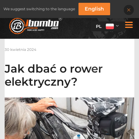
English
We suggest switching to the language
PL
30 kwietnia 2024
Jak dbać o rower
elektryczny?
STOJAKI ROWEROWE
STOJAKI ROWEROWE
SERIA BUDŻETOWA
SERIA KLASYCZNA