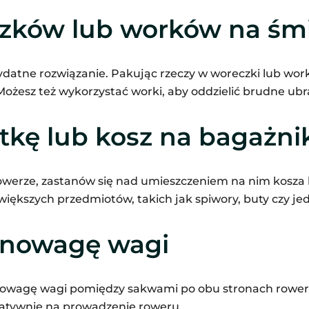
czków lub worków na śmi
ydatne rozwiązanie. Pakując rzeczy w woreczki lub worki
 Możesz też wykorzystać worki, aby oddzielić brudne ubr
tkę lub kosz na bagażni
owerze, zastanów się nad umieszczeniem na nim kosza l
iększych przedmiotów, takich jak spiwory, buty czy jed
wnowagę wagi
nowagę wagi pomiędzy sakwami po obu stronach rower
tywnie na prowadzenie roweru.