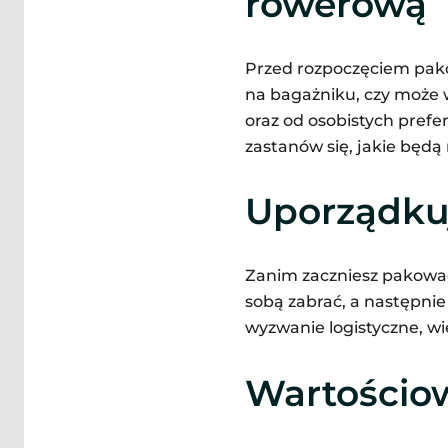
rowerową
Przed rozpoczęciem pako
na bagażniku, czy może ws
oraz od osobistych prefe
zastanów się, jakie będą 
Uporządku
Zanim zaczniesz pakować,
sobą zabrać, a następni
wyzwanie logistyczne, wię
Wartościo