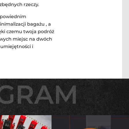
zbędnych rzeczy.
dpowiednim
nimalizacji bagażu , a
ęki czemu twoja podróż
owych miejsc na dwóch
umiejętności i
AGRAM
AGRAM