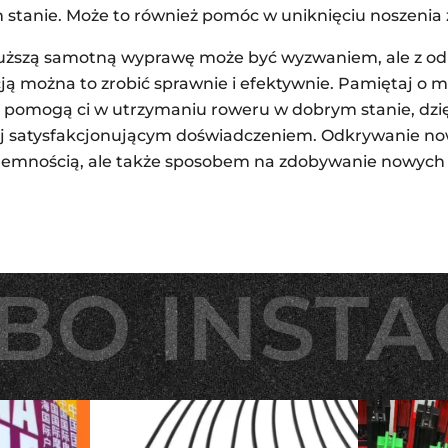
 stanie. Może to również pomóc w uniknięciu noszenia 
uższą samotną wyprawę może być wyzwaniem, ale z o
ą można to zrobić sprawnie i efektywnie. Pamiętaj o mi
pomogą ci w utrzymaniu roweru w dobrym stanie, dzi
ziej satysfakcjonującym doświadczeniem. Odkrywanie n
zyjemnością, ale także sposobem na zdobywanie nowych 
BO INST
BO INST