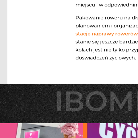
miejscu i w odpowiednim
Pakowanie roweru na dł
planowaniem i organizacj
stacje naprawy rowerów
stanie się jeszcze bard
kołach jest nie tylko pr
doświadczeń życiowych.
IBOM
IBOM