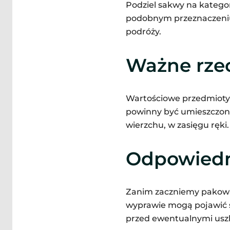
Podziel sakwy na kategor
podobnym przeznaczeniu 
podróży.
Ważne rze
Wartościowe przedmioty, 
powinny być umieszczone
wierzchu, w zasięgu ręki.
Odpowiedn
Zanim zaczniemy pakować
wyprawie mogą pojawić si
przed ewentualnymi usz