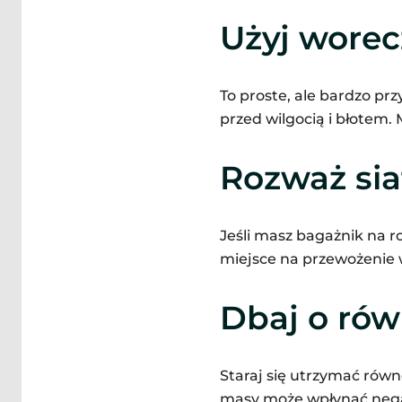
Użyj wore
To proste, ale bardzo prz
przed wilgocią i błotem.
Rozważ sia
Jeśli masz bagażnik na r
miejsce na przewożenie w
Dbaj o ró
Staraj się utrzymać rów
masy może wpłynąć nega