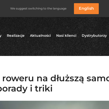
English
We suggest switching to the language
y
Realizacje
Aktualności
Nasi klienci
Dystrybutorzy
 roweru na dłuższą sam
rady i triki