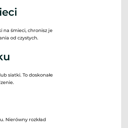
eci
 na śmieci, chronisz je
ania od czystych.
ku
ub siatki. To doskonałe
zenie.
u. Nierówny rozkład