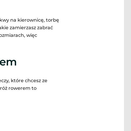
kwy na kierownicę, torbę
jakie zamierzasz zabrać
rozmiarach, więc
iem
czy, które chcesz ze
dróż rowerem to