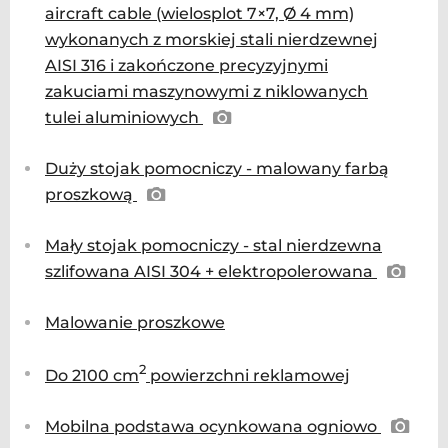
aircraft cable (wielosplot 7×7, Ø 4 mm)
wykonanych z morskiej stali nierdzewnej
AISI 316 i zakończone precyzyjnymi
zakuciami maszynowymi z niklowanych
tulei aluminiowych
Duży stojak pomocniczy - malowany farbą
proszkową
Mały stojak pomocniczy - stal nierdzewna
szlifowana AISI 304 + elektropolerowana
Malowanie proszkowe
2
Do 2100 cm
powierzchni reklamowej
Mobilna podstawa ocynkowana ogniowo