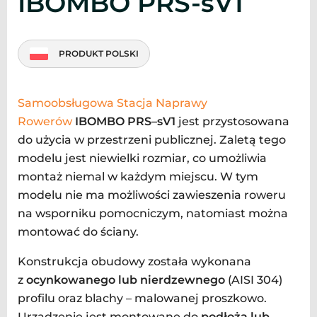
IBOMBO PRS-sV1
PRODUKT POLSKI
Samoobsługowa Stacja Naprawy
Rowerów
IBOMBO PRS–sV1
jest przystosowana
do użycia w przestrzeni publicznej. Zaletą tego
modelu jest niewielki rozmiar, co umożliwia
montaż niemal w każdym miejscu. W tym
modelu nie ma możliwości zawieszenia roweru
na wsporniku pomocniczym, natomiast można
montować do ściany.
Konstrukcja obudowy została wykonana
z
ocynkowanego lub nierdzewnego
(AISI 304)
profilu oraz blachy – malowanej proszkowo.
Urządzenie jest montowane do
podłoża lub