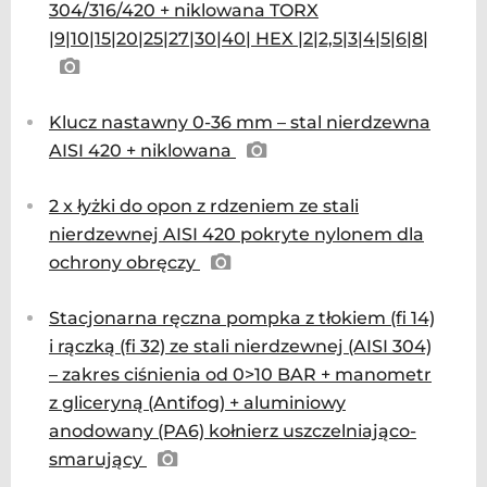
304/316/420 + niklowana TORX
|9|10|15|20|25|27|30|40| HEX |2|2,5|3|4|5|6|8|
Klucz nastawny 0-36 mm – stal nierdzewna
AISI 420 + niklowana
2 x łyżki do opon z rdzeniem ze stali
nierdzewnej AISI 420 pokryte nylonem dla
ochrony obręczy
Stacjonarna ręczna pompka z tłokiem (fi 14)
i rączką (fi 32) ze stali nierdzewnej (AISI 304)
– zakres ciśnienia od 0>10 BAR + manometr
z gliceryną (Antifog) + aluminiowy
anodowany (PA6) kołnierz uszczelniająco-
smarujący