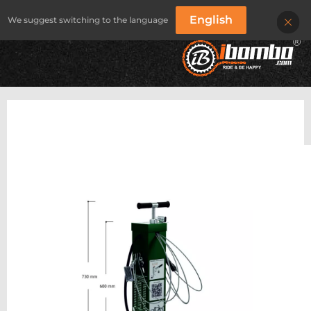
English
We suggest switching to the language
IBOMBO
/
PRODUKTY
/
STACJE NAPRAWY ROWERÓW
/
IBOMBO PRS-sV1