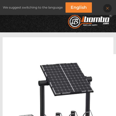
English
We suggest switching to the language
IBOMBO
/
PRODUKTY
/
SOLARNE SYSTEMY ŁADOWANIA
/
SOLARNY SYSTEM ŁADOWANIA ROWERÓW jCHARGE