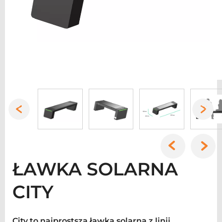
ŁAWKA SOLARNA
CITY
City to najprostsza ławka solarna z linii