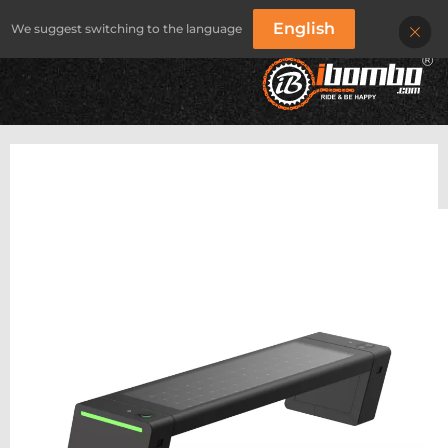
English
We suggest switching to the language
IBOMBO
/
PRODUKTY
/
SOLARNE SYSTEMY ŁADOWANIA
/
ŁAWKA SOLARNA CITY