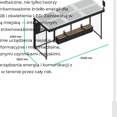
ltaiczne, nie tylko tworzy
 zrównoważone źródło energii dla
B i oświetlenia LED. Zainwestuj w
ną miejską — inteligentnym
do zrównoważonego rozwoju.
znie urządzenia miejskie
formacyjne i multimedialne,
rznymi czynnikami miejskimi.
rządzania energią i komunikacji z
w terenie przez cały rok.