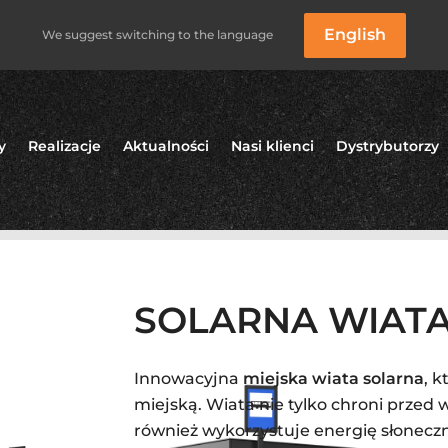
English
We suggest switching to the language
y
Realizacje
Aktualności
Nasi klienci
Dystrybutorzy
 WIATA MIEJSKA
SOLARNA WIATA
Innowacyjna
miejska wiata solarna
, k
miejską. Wiata nie tylko chroni przed
również wykorzystuje energię słoneczną