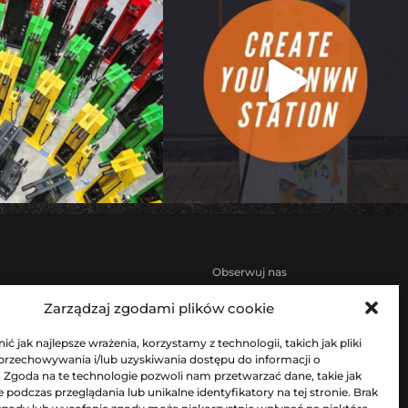
Obserwuj nas
aw rowerów
Zarządzaj zgodami plików cookie
ompowania rowerów
ć jak najlepsze wrażenia, korzystamy z technologii, takich jak pliki
awy rowerów
 przechowywania i/lub uzyskiwania dostępu do informacji o
. Zgoda na te technologie pozwoli nam przetwarzać dane, takie jak
owe ze stali nierdzewnej
podczas przeglądania lub unikalne identyfikatory na tej stronie. Brak