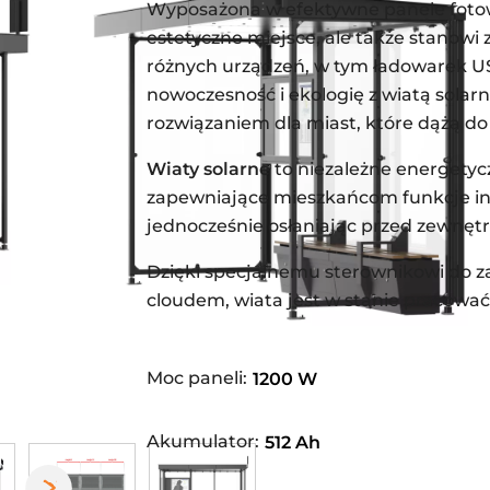
Wyposażona w efektywne panele fotowo
estetyczne miejsce, ale także stanowi
różnych urządzeń, w tym ładowarek US
nowoczesność i ekologię z wiatą solar
rozwiązaniem dla miast, które dążą 
Wiaty solarne
to niezależne energetyc
zapewniające mieszkańcom funkcje in
jednocześnie osłaniając przed zewnęt
Dzięki specjalnemu sterownikowi do za
cloudem, wiata jest w stanie pracować 
Moc paneli:
1200 W
Akumulator:
512 Ah